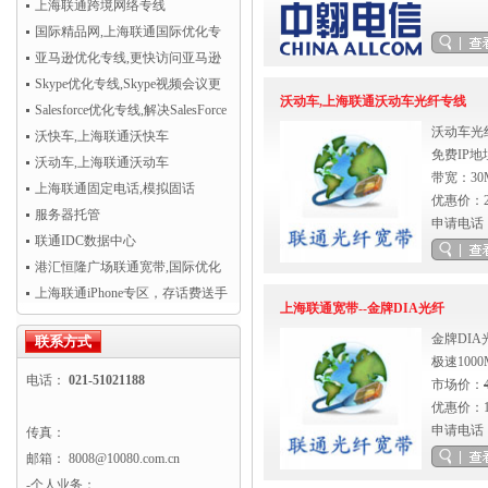
开通！
上海联通跨境网络专线
国际精品网,上海联通国际优化专
线
亚马逊优化专线,更快访问亚马逊
AWS云服务
Skype优化专线,Skype视频会议更
沃动车,上海联通沃动车光纤专线
清晰流畅
Salesforce优化专线,解决SalesForce
沃动车光
CRM访问慢
沃快车,上海联通沃快车
免费IP
沃动车,上海联通沃动车
带宽：3
上海联通固定电话,模拟固话
优惠价：2
服务器托管
申请电话
联通IDC数据中心
港汇恒隆广场联通宽带,国际优化
专线超值热卖！
上海联通iPhone专区，存话费送手
上海联通宽带--金牌DIA光纤
机
金牌DI
联系方式
极速100
电话：
021-51021188
市场价：
优惠价：1
申请电话
传真：
邮箱： 8008@10080.com.cn
-个人业务：