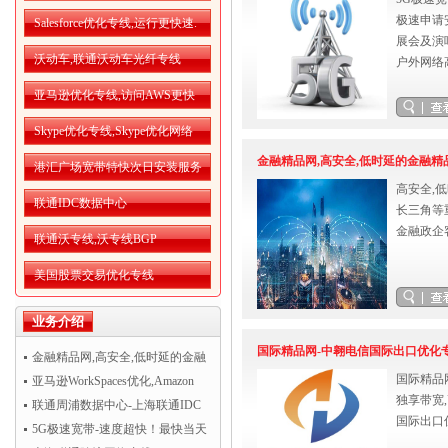
极速申请
Salesforce优化专线,运行更快速.
展会及演
沃动车,联通沃动车光纤专线
户外网络
亚马逊优化专线,访问AWS更快
Skype优化专线,Skype优化网络
金融精品网,高安全,低时延的金融精
港汇广场宽带特快次日安装服务
高安全,
联通IDC数据中心
长三角等
金融政企
联通沃专线,沃专线BGP
美国股票交易优化专线
业务介绍
国际精品网-中翱电信国际出口优化
金融精品网,高安全,低时延的金融
国际精品
精品网
亚马逊WorkSpaces优化,Amazon
独享带宽
WorkSpaces运行更流畅
联通周浦数据中心-上海联通IDC
国际出口
机房托管
5G极速宽带-速度超快！最快当天