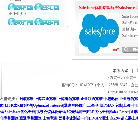
Salesforce优化专线,解决SalesForc
-企业业务：
SalesFo
SalesFo
更快访问Sal
Salesf
联系方式
|
上海宽带-企业宽带上
咨询QQ：10241202（个人） 2556816847（企
Copyright © 2
友情链接：
上海宽带
|
上海联通宽带
|
上海电信宽带
|
企业联通宽带
|
中翱电信
|
企业电信宽
团
|
LISK太阳能电池
|
Optimized Internet
|
通豪网络推广
|
上海电信IPMAN专线
|
上海电信
线
|
Salesforce优化专线
|
视频会议优化专线
|
5G无线宽带
|
ERP优化专线
|
Solar Power
|
通豪
信宽带测速
|
联通宽带测速
|
上海宽带
|
宽带测速测试
|
电信IPMAN测速
|
企业申请安装上海联