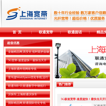
首 页
联通宽带
联通固话
精品
|
|
|
超值优惠
金融精品网,高安全,低时延的金融
精品网
5G宽带-速度超快！最快当天开
通！
上海联通跨境网络专线
亚马逊WorkSpaces优化专线,运行
更流畅
热门推荐
联通30B+D,联通数字中继线E1
沃快车,上海联通沃快车
5G极速宽带-速度超快！最快当天开
国际精品网,联通国际优化专线
5G极速