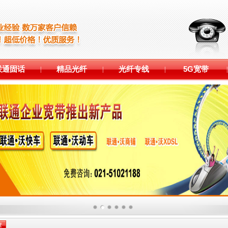
联通固话
精品光纤
光纤专线
5G宽带
|
|
|
|
荐