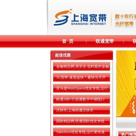
首 页
联通宽带
|
|
超值优惠
金融精品网,高安全,低时延的金融
精品网
5G宽带-速度超快！最快当天开
通！
亚马逊WorkSpaces优化专线,运行
更流畅
联通30B+D,联通数字中继线E1
沃快车,上海联通沃快车
国际精品网,联通国际优化专线
Salesforce优化专线,运行更快速.
热门推