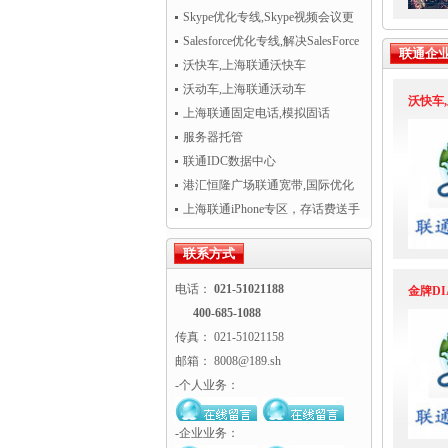
AWS云服务
Skype优化专线,Skype视频会议更
清晰流畅
Salesforce优化专线,解决SalesForce
联通企
CRM访问慢
沃快车,上海联通沃快车
沃动车,上海联通沃动车
沃快车
上海联通固定电话,模拟固话
服务器托管
联通IDC数据中心
港汇恒隆广场联通宽带,国际优化
专线超值热卖！
上海联通iPhone专区，存话费送手
机
联系方式
电话：
021-51021188
金牌D
400-685-1088
传真： 021-51021158
邮箱： 8008@189.sh
-个人业务：
-企业业务：