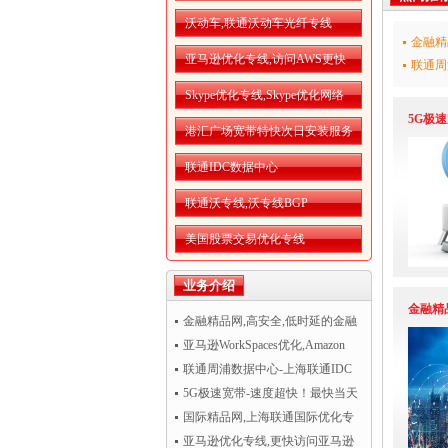
沃动车,联通沃动车光纤专线
金融精
亚马逊优化专线,访问AWS更快
联通周
Skype优化专线,Skype优化网络
5G极
港汇广场宽带特快次日安装服务
联通IDC数据中心
联通沃专线,沃专线BGP
美国股票交易优化专线
业务介绍
金融精
金融精品网,高安全,低时延的金融
精品网
亚马逊WorkSpaces优化,Amazon
WorkSpaces运行更流畅
联通周浦数据中心-上海联通IDC
机房托管
5G极速宽带-速度超快！最快当天
开通！
国际精品网,上海联通国际优化专
线
亚马逊优化专线,更快访问亚马逊