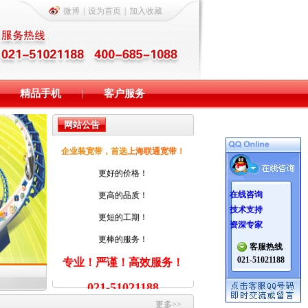
微博
|
设为首页
|
加入收藏
精品手机
客户服务
|
网站公告
企业装宽带，首选
上海联通宽带
！
更好的价格！
在线咨询
更高的品质！
技术支持
更短的工期！
资深专家
更棒的服务！
客服热线
021-51021188
专业！严谨！高效服务！
021-51021188
更多>>