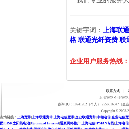
我们专业的服务人
关键字词：
上海联
格
联通光纤资费
联
企业用户服务热线：02
联系方式
|
上海宽带-企业宽带上
咨询QQ：10241202（个人） 2556816847（企
Copyright © 2
友情链接：
上海宽带
|
上海联通宽带
|
上海电信宽带
|
企业联通宽带
|
中翱电信
|
企业电信宽
团
|
LISK太阳能电池
|
Optimized Internet
|
通豪网络推广
|
上海电信IPMAN专线
|
上海电信