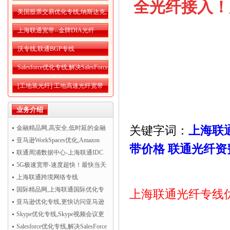
全光纤接入！
美国股票交易优化专线,纳斯达克,
纽交所优化网络
上海联通宽带--金牌DIA光纤
沃专线,联通BGP专线
Salesforce优化专线,解决SalesForce
CRM访问慢
[工地装光纤] 工地高速光纤宽带
接入
业务介绍
关键字词：
上海联
金融精品网,高安全,低时延的金融
精品网
亚马逊WorkSpaces优化,Amazon
带价格
联通光纤资
WorkSpaces运行更流畅
联通周浦数据中心-上海联通IDC
机房托管
5G极速宽带-速度超快！最快当天
开通！
上海联通跨境网络专线
国际精品网,上海联通国际优化专
上海联通光纤专线
线
亚马逊优化专线,更快访问亚马逊
AWS云服务
Skype优化专线,Skype视频会议更
清晰流畅
Salesforce优化专线,解决SalesForce