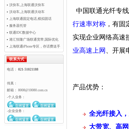
CRM访问慢
沃快车,上海联通沃快车
中国联通光纤专线
沃动车,上海联通沃动车
上海联通固定电话,模拟固话
行速率对称
，有固
服务器托管
联通IDC数据中心
实现企业网络高速
港汇恒隆广场联通宽带,国际优化
专线超值热卖！
上海联通iPhone专区，存话费送手
业高速上网
、开展
机
联系方式
电话：
021-51021188
传真：
产品优势：
邮箱： 8008@10080.com.cn
-个人业务：
-企业业务：
全光纤接入，
大带宽、高网