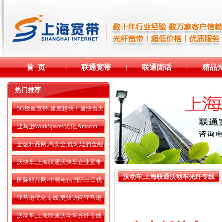
首 页
联通宽带
联通固话
精品
|
|
|
热门推荐
5G极速宽带-速度超快！最快当天
开通！
亚马逊WorkSpaces优化,Amazon
WorkSpaces运行更流畅
金融精品网,高安全,低时延的金融
精品网
沃快车,上海联通沃快车企业宽带
沃动车,上海联通沃动车光纤专线
国际精品网-中翱电信国际出口优
化专线
亚马逊优化专线,更快访问亚马逊
AWS云服务
沃动车,上海联通沃动车光纤专线