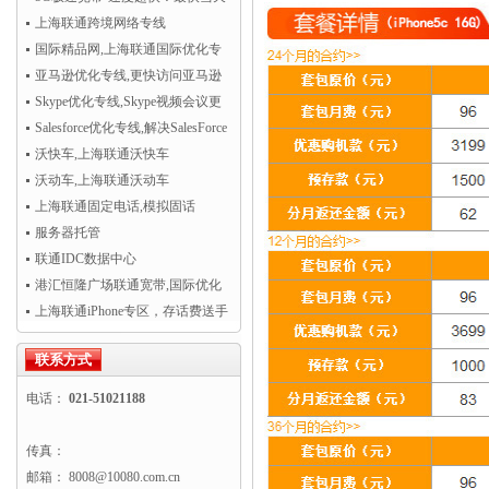
开通！
上海联通跨境网络专线
国际精品网,上海联通国际优化专
线
亚马逊优化专线,更快访问亚马逊
AWS云服务
Skype优化专线,Skype视频会议更
清晰流畅
Salesforce优化专线,解决SalesForce
CRM访问慢
沃快车,上海联通沃快车
沃动车,上海联通沃动车
上海联通固定电话,模拟固话
服务器托管
联通IDC数据中心
港汇恒隆广场联通宽带,国际优化
专线超值热卖！
上海联通iPhone专区，存话费送手
机
联系方式
电话：
021-51021188
传真：
邮箱： 8008@10080.com.cn