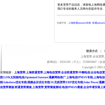
更多宽带产品信息，请致电上海网络通讯服
我们专业的服务人员将向您提供专业、
关键字词：
上海联通iphone5c价格
联通iphon
联系方式
|
上海宽带-企业宽带上
咨询QQ：10241202（个人） 2556816847（企
Copyright © 2
友情链接：
上海宽带
|
上海联通宽带
|
上海电信宽带
|
企业联通宽带
|
中翱电信
|
企业电信宽
团
|
LISK太阳能电池
|
Optimized Internet
|
通豪网络推广
|
上海电信IPMAN专线
|
上海电信
线
|
Salesforce优化专线
|
视频会议优化专线
|
5G无线宽带
|
ERP优化专线
|
Solar Power
|
通豪
信宽带测速
|
联通宽带测速
|
上海宽带
|
宽带测速测试
|
电信IPMAN测速
|
企业申请安装上海联