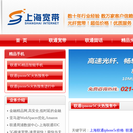
首 页
联通宽带
联通固话
精品
|
|
|
精品手机
联通3G精品智能手机
联通ipnone5C火热预售中
联通ipnone5s火热预售进行中
业务介绍
联通ipnone5C火热预售中
金融精品网,高安全,低时延的金融
精品网
亚马逊WorkSpaces优化,Amazon
WorkSpaces运行更流畅
联通周浦数据中心-上海联通IDC
关键字词：
上海联通iphone5c价格
联通i
机房托管
5G极速宽带-速度超快！最快当天